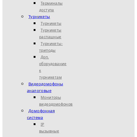
Терминалы
доступа
Турникеты
Турникеты
Турникеты
распашные
Турникеты-
триподы
Доп.
оборудование
к
турникетам
Видеодомофоны
аналоговые
Мониторы
видеодомофонов
Домофонная
система
IP
вызывные