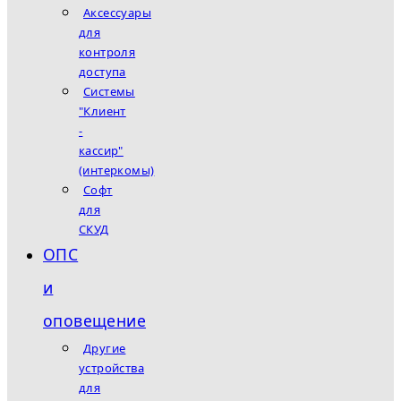
Аксессуары
для
контроля
доступа
Системы
"Клиент
-
кассир"
(интеркомы)
Софт
для
СКУД
ОПС
и
оповещение
Другие
устройства
для