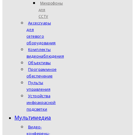
Микрофоны
для
CCTV
Аксессуары
для
сетевого
оборудования
Комплекты
видеонаблюдения
Объективы
Программное
обеспечение
Пульты
управления
Устройства
инфракрасной
подсветки
Мультимедиа
Видео-
конференц-