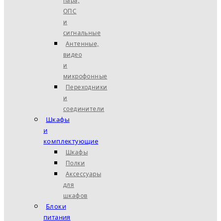
пара,
ОПС
и
сигнальные
Антенные,
видео
и
микрофонные
Переходники
и
соединители
Шкафы
и
комплектующие
Шкафы
Полки
Аксессуары
для
шкафов
Блоки
питания