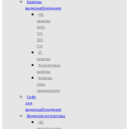
Камеры
видеонаблюдения
HD
камеры
AHD,
TVI,
SDI,
CVI
IP-
камеры
Аналоговые
камеры
Камеры
спец
применения
Софт
для
видеонаблюдения
Видеорегистраторы
HD
регистраторы