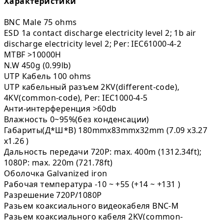
Характеристики
BNC Male
75 ohms
ESD
1a contact discharge electricity level 2; 1b air
discharge electricity level 2; Per: IEC61000-4-2
MTBF
>10000H
N.W
450g (0.99lb)
UTP Кабель
100 ohms
UTP кабельный разъем
2KV(different-code),
4KV(common-code), Per: IEC1000-4-5
Анти-интерференция
>60db
Влажность
0~95%(без конденсации)
Габариты(Д*Ш*В)
180mmx83mmx32mm (7.09 x3.27
x1.26 )
Дальность передачи
720P: max. 400m (1312.34ft);
1080P: max. 220m (721.78ft)
Оболочка
Galvanized iron
Рабочая температура
-10 ~ +55 (+14 ~ +131 )
Разрешение
720P/1080P
Разьем коаксиального видеокабеля
BNC-M
Разьем коаксиального кабеля
2KV(common-