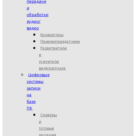
передачи
и
обработки
аудио/
видео
Конвертеры
Приемопередатчики
Разветвители
и
усилители
видеосигнала
Цифровые
системы
записи
на
базе
ПК
Серверы
и
готовые
решения