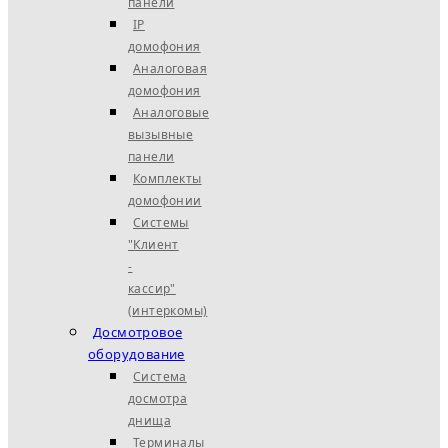
панели
IP
домофония
Аналоговая
домофония
Аналоговые
вызывные
панели
Комплекты
домофонии
Системы
"Клиент
-
кассир"
(интеркомы)
Досмотровое
оборудование
Система
досмотра
днища
Терминалы