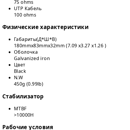
75 ohms
UTP Кабель
100 ohms
Физические характеристики
Габариты(Д*Ш*В)
180mmx83mmx32mm (7.09 x3.27 x1.26 )
Оболочка
Galvanized iron
Цвет
Black
N.W
450g (0.99lb)
Стабилизатор
MTBF
>10000H
Рабочие условия