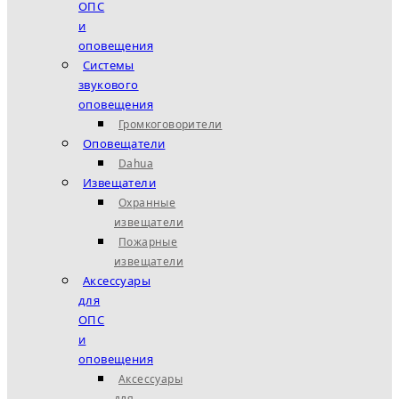
ОПС
и
оповещения
Системы
звукового
оповещения
Громкоговорители
Оповещатели
Dahua
Извещатели
Охранные
извещатели
Пожарные
извещатели
Аксессуары
для
ОПС
и
оповещения
Аксессуары
для