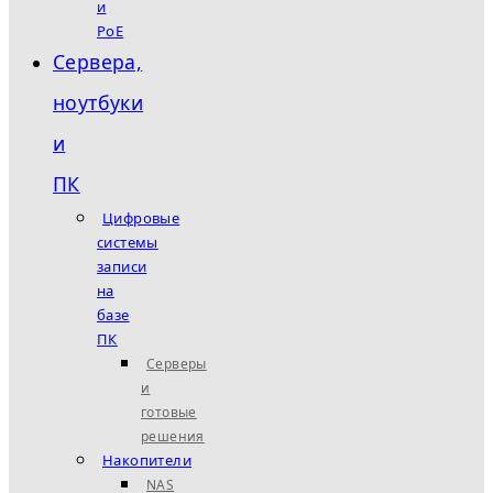
и
PoE
Сервера,
ноутбуки
и
ПК
Цифровые
системы
записи
на
базе
ПК
Серверы
и
готовые
решения
Накопители
NAS