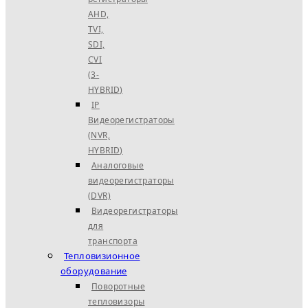
AHD,
TVI,
SDI,
CVI
(3-
HYBRID)
IP
Видеорегистраторы
(NVR,
HYBRID)
Аналоговые
видеорегистраторы
(DVR)
Видеорегистраторы
для
транспорта
Тепловизионное
оборудование
Поворотные
тепловизоры