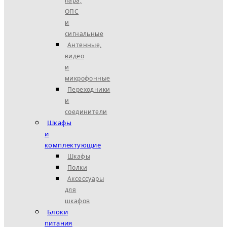
пара,
ОПС
и
сигнальные
Антенные,
видео
и
микрофонные
Переходники
и
соединители
Шкафы
и
комплектующие
Шкафы
Полки
Аксессуары
для
шкафов
Блоки
питания