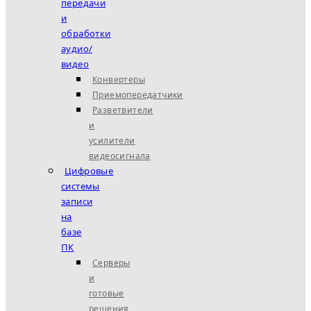
передачи
и
обработки
аудио/
видео
Конвертеры
Приемопередатчики
Разветвители
и
усилители
видеосигнала
Цифровые
системы
записи
на
базе
ПК
Серверы
и
готовые
решения