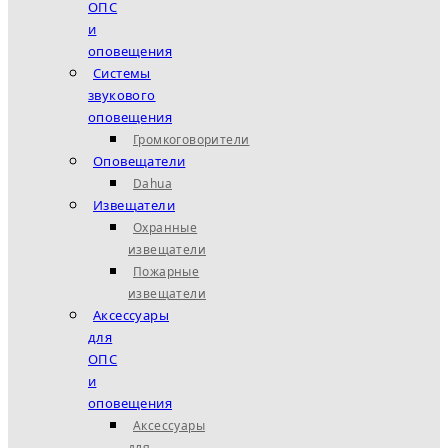
ОПС
и
оповещения
Системы
звукового
оповещения
Громкоговорители
Оповещатели
Dahua
Извещатели
Охранные
извещатели
Пожарные
извещатели
Аксессуары
для
ОПС
и
оповещения
Аксессуары
для