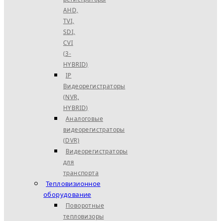
AHD,
TVI,
SDI,
CVI
(3-
HYBRID)
IP
Видеорегистраторы
(NVR,
HYBRID)
Аналоговые
видеорегистраторы
(DVR)
Видеорегистраторы
для
транспорта
Тепловизионное
оборудование
Поворотные
тепловизоры