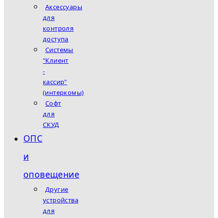
Аксессуары
для
контроля
доступа
Системы
"Клиент
-
кассир"
(интеркомы)
Софт
для
СКУД
ОПС
и
оповещение
Другие
устройства
для