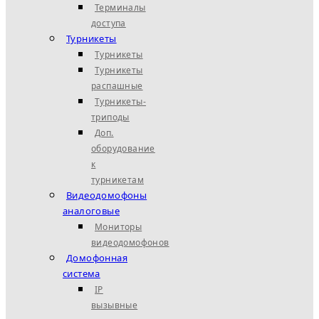
Терминалы
доступа
Турникеты
Турникеты
Турникеты
распашные
Турникеты-
триподы
Доп.
оборудование
к
турникетам
Видеодомофоны
аналоговые
Мониторы
видеодомофонов
Домофонная
система
IP
вызывные