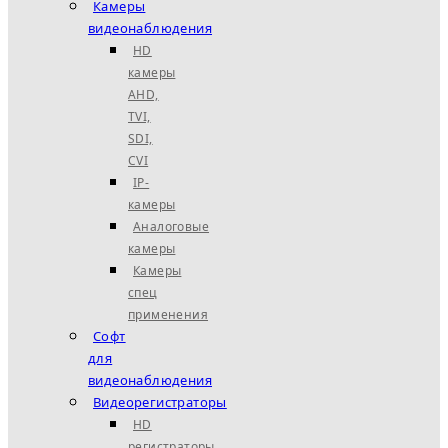
Камеры
видеонаблюдения
HD
камеры
AHD,
TVI,
SDI,
CVI
IP-
камеры
Аналоговые
камеры
Камеры
спец
применения
Софт
для
видеонаблюдения
Видеорегистраторы
HD
регистраторы