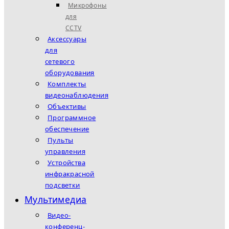
Микрофоны
для
CCTV
Аксессуары
для
сетевого
оборудования
Комплекты
видеонаблюдения
Объективы
Программное
обеспечение
Пульты
управления
Устройства
инфракрасной
подсветки
Мультимедиа
Видео-
конференц-