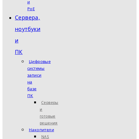
и
PoE
Сервера,
ноутбуки
и
ПК
Цифровые
системы
записи
на
базе
ПК
Серверы
и
готовые
решения
Накопители
NAS