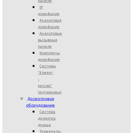
панели
IP
домофония
Аналоговая
домофония
Аналоговые
вызывные
панели
Комплекты
домофонии
Системы
"Клиент
-
кассир"
(интеркомы)
Досмотровое
оборудование
Система
досмотра
днища
Терминалы