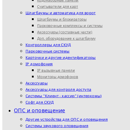
Кодонаборные панели
Считыватели для карт
Шлагбаумы и автоматика для ворот
Шлагбаумы и блокираторы
Парковочные комплексы и системы
Аксессуары (составные части)
Доп. оборудование к шлагбауму
Контроллеры для СКУД
Парковочные системы
Карточки и другие идентификаторы
IP домофония
IP вызывные панели
Мониторы домофонов
Аксессуары
Аксессуары для контроля доступа
Системы "Клиент - кассир" (интеркомы)
Софт для СКУД
ОПС и оповещение
Другие устройства для ОПС и оповещения
Системы звукового оповещения