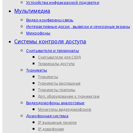
Устройства инфракрасной подсветки
Мультимедиа
Видео-конференц-связь
Интерактивные доски , вывески и сенсорные экраны
Микрофоны
Системы контроля доступа
Считыватели и терминалы
Считыватели для СКУД
Терминалы доступа
Турникеты
Турникеты
Турникеты распашные
Турникеты-триподы
Доп. оборудование к турникетам
Видеодомофоны аналоговые
Мониторы видеодомофонов
Домофонная система
IP вызывные панели
IP домофония