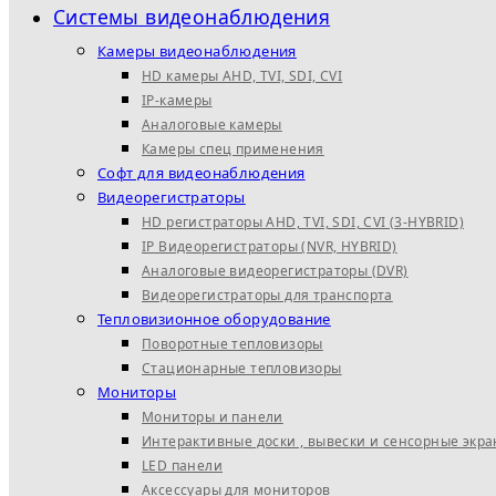
Системы видеонаблюдения
Камеры видеонаблюдения
HD камеры AHD, TVI, SDI, CVI
IP-камеры
Аналоговые камеры
Камеры спец применения
Софт для видеонаблюдения
Видеорегистраторы
HD регистраторы AHD, TVI, SDI, CVI (3-HYBRID)
IP Видеорегистраторы (NVR, HYBRID)
Аналоговые видеорегистраторы (DVR)
Видеорегистраторы для транспорта
Тепловизионное оборудование
Поворотные тепловизоры
Стационарные тепловизоры
Мониторы
Мониторы и панели
Интерактивные доски , вывески и сенсорные экр
LED панели
Аксессуары для мониторов