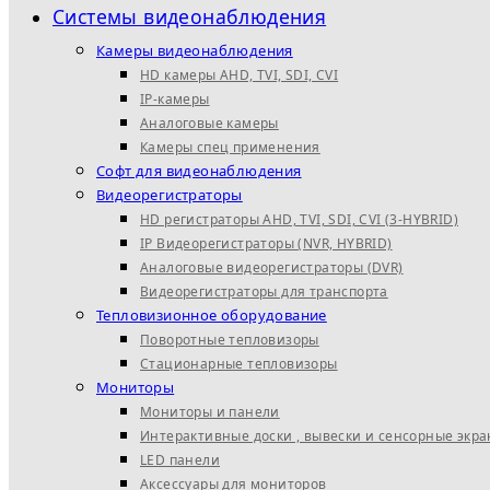
Системы видеонаблюдения
Камеры видеонаблюдения
HD камеры AHD, TVI, SDI, CVI
IP-камеры
Аналоговые камеры
Камеры спец применения
Софт для видеонаблюдения
Видеорегистраторы
HD регистраторы AHD, TVI, SDI, CVI (3-HYBRID)
IP Видеорегистраторы (NVR, HYBRID)
Аналоговые видеорегистраторы (DVR)
Видеорегистраторы для транспорта
Тепловизионное оборудование
Поворотные тепловизоры
Стационарные тепловизоры
Мониторы
Мониторы и панели
Интерактивные доски , вывески и сенсорные экр
LED панели
Аксессуары для мониторов