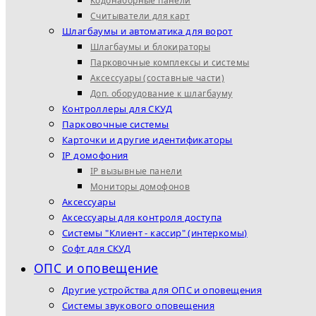
Кодонаборные панели
Считыватели для карт
Шлагбаумы и автоматика для ворот
Шлагбаумы и блокираторы
Парковочные комплексы и системы
Аксессуары (составные части)
Доп. оборудование к шлагбауму
Контроллеры для СКУД
Парковочные системы
Карточки и другие идентификаторы
IP домофония
IP вызывные панели
Мониторы домофонов
Аксессуары
Аксессуары для контроля доступа
Системы "Клиент - кассир" (интеркомы)
Софт для СКУД
ОПС и оповещение
Другие устройства для ОПС и оповещения
Системы звукового оповещения