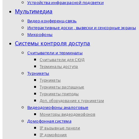
Устройства инфракрасной подсветки
Мультимедиа
Видео-конференц-связь
Интерактивные доски , вывески и сенсорные экраны
Микрофоны
Системы контроля доступа
Считыватели и терминалы
Считыватели для СКУД
Терминалы доступа
Турникеты
Турникеты
Турникеты распашные
Турникеты-триподы
Доп. оборудование к турникетам
Видеодомофоны аналоговые
Мониторы видеодомофонов
Домофонная система
IP вызывные панели
IP домофония