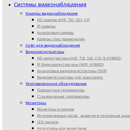
Системы видеонаблюдения
Камеры видеонаблюдения
HD камеры AHD, TVI, SDI, CVI
IP-камеры
Аналоговые камеры
Камеры спец применения
Софт для видеонаблюдения
Видеорегистраторы
HD регистраторы AHD, TVI, SDI, CVI (3-HYBRID)
IP Видеорегистраторы (NVR, HYBRID)
Аналоговые видеорегистраторы (DVR)
Видеорегистраторы для транспорта
Тепловизионное оборудование
Поворотные тепловизоры
Стационарные тепловизоры
Мониторы
Мониторы и панели
Интерактивные доски , вывески и сенсорные экр
LED панели
Аксессуары для мониторов