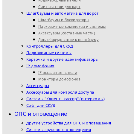
Кодонаборные панели
Считыватели для карт
Шлагбаумы и автоматика для ворот
Шлагбаумы и блокираторы
Парковочные комплексы и системы
Аксессуары (составные части)
Доп. оборудование к шлагбауму
Контроллеры для СКУД
Парковочные системы
Карточки и другие идентификаторы
IP домофония
IP вызывные панели
Мониторы домофонов
Аксессуары
Аксессуары для контроля доступа
Системы "Клиент - кассир" (интеркомы)
Софт для СКУД
ОПС и оповещение
Другие устройства для ОПС и оповещения
Системы звукового оповещения