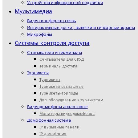
Устройства инфракрасной подсветки
Мультимедиа
Видео-конференц-связь
Интерактивные доски , вывески и сенсорные экраны
Микрофоны
Системы контроля доступа
Считыватели и терминалы
Считыватели для СКУД
Терминалы доступа
Турникеты
Турникеты
Турникеты распашные
Турникеты-триподы
Доп. оборудование к турникетам
Видеодомофоны аналоговые
Мониторы видеодомофонов
Домофонная система
IP вызывные панели
IP домофония