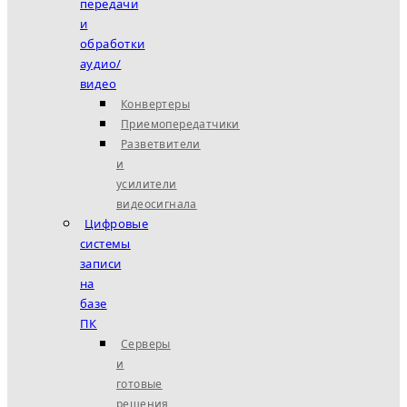
передачи
и
обработки
аудио/
видео
Конвертеры
Приемопередатчики
Разветвители
и
усилители
видеосигнала
Цифровые
системы
записи
на
базе
ПК
Серверы
и
готовые
решения