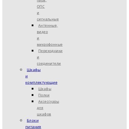
пара,
ОПС
и
сигнальные
Антенные,
видео
и
микрофонные
Переходники
и
соединители
Шкафы
и
комплектующие
Шкафы
Полки
Аксессуары
для
шкафов
Блоки
питания