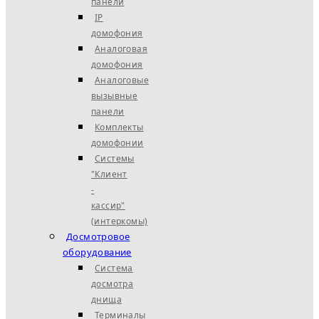
панели
IP
домофония
Аналоговая
домофония
Аналоговые
вызывные
панели
Комплекты
домофонии
Системы
"Клиент
-
кассир"
(интеркомы)
Досмотровое
оборудование
Система
досмотра
днища
Терминалы