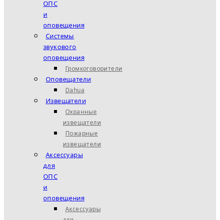
ОПС
и
оповещения
Системы
звукового
оповещения
Громкоговорители
Оповещатели
Dahua
Извещатели
Охранные
извещатели
Пожарные
извещатели
Аксессуары
для
ОПС
и
оповещения
Аксессуары
для