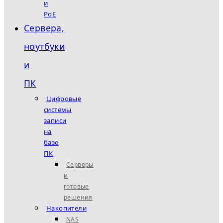
и
PoE
Сервера,
ноутбуки
и
ПК
Цифровые
системы
записи
на
базе
ПК
Серверы
и
готовые
решения
Накопители
NAS