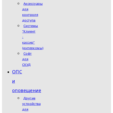
Аксессуары
для
контроля
доступа
Системы
"Клиент
-
кассир"
(интеркомы)
Софт
для
СКУД
ОПС
и
оповещение
Другие
устройства
для