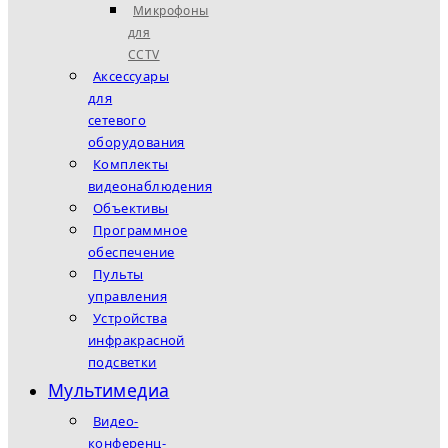
Микрофоны
для
CCTV
Аксессуары
для
сетевого
оборудования
Комплекты
видеонаблюдения
Объективы
Программное
обеспечение
Пульты
управления
Устройства
инфракрасной
подсветки
Мультимедиа
Видео-
конференц-