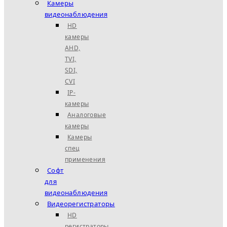
Камеры
видеонаблюдения
HD
камеры
AHD,
TVI,
SDI,
CVI
IP-
камеры
Аналоговые
камеры
Камеры
спец
применения
Софт
для
видеонаблюдения
Видеорегистраторы
HD
регистраторы