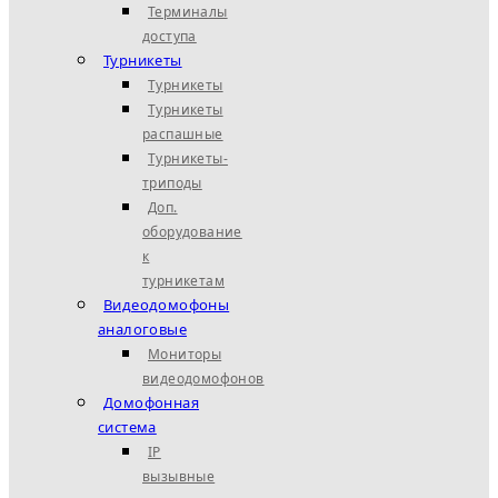
Терминалы
доступа
Турникеты
Турникеты
Турникеты
распашные
Турникеты-
триподы
Доп.
оборудование
к
турникетам
Видеодомофоны
аналоговые
Мониторы
видеодомофонов
Домофонная
система
IP
вызывные